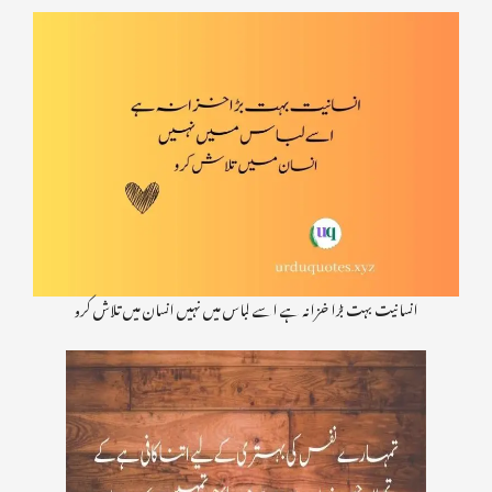
انسانیت بہت بڑا خزانہ ہے اسے لباس میں نہیں انسان میں تلاش کرو