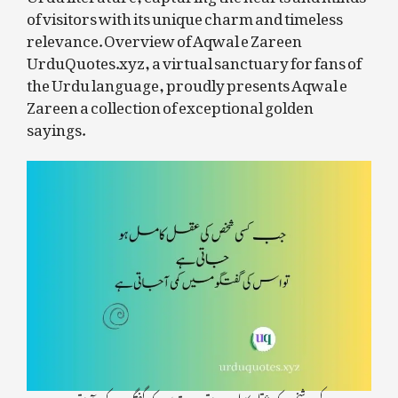
of visitors with its unique charm and timeless
relevance. Overview of Aqwal e Zareen
UrduQuotes.xyz, a virtual sanctuary for fans of
the Urdu language, proudly presents Aqwal e
Zareen a collection of exceptional golden
sayings.