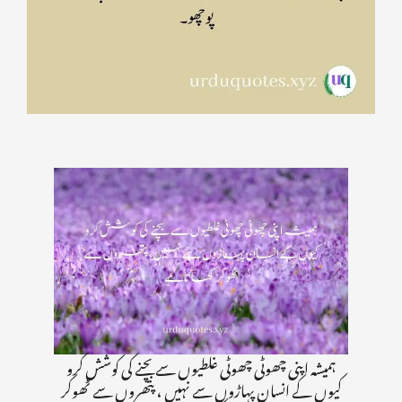
ہمیشہ اپنی چھوٹی چھوٹی غلطیوں سے بچنے کی کوشش کرو
کیوں کے انسان پہاڑوں سے نہیں ، پتھروں سے ٹھوکر