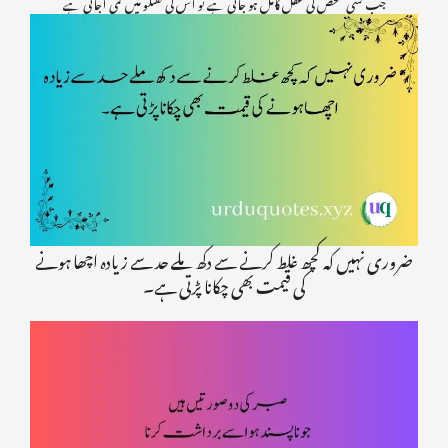
جب کسی شخص کی عقل کامل ہو جاتی ہے تو اس کی گفتگو میں کمی آجاتی ہے
ضروری نہیں کہ کچھ غلط کرنے سے دکھ ملے حد سے زیادہ اچھا ہونے
کی قیمت بھی چکانا پڑتی ہے۔