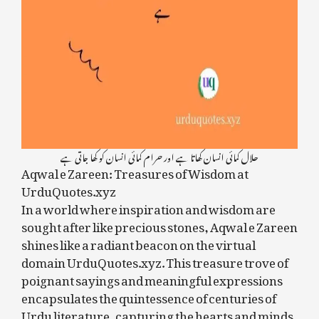
حلال کمائی انسان کھاتا ہے اور حرام کمائی انسان کو کھا جاتی ہے
Aqwal e Zareen: Treasures of Wisdom at
UrduQuotes.xyz
In a world where inspiration and wisdom are
sought after like precious stones, Aqwal e Zareen
shines like a radiant beacon on the virtual
domain UrduQuotes.xyz. This treasure trove of
poignant sayings and meaningful expressions
encapsulates the quintessence of centuries of
Urdu literature, capturing the hearts and minds