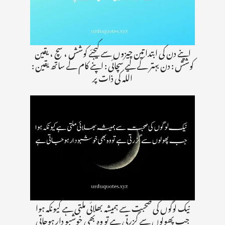
اپنے دن کی ابتدا تین چیزوں سے کیجئے کوشش ، سچ ، یقین
کوشش : دن بہتر کے لیے سچائی : اپنے کام کے ساتھ یقین :
الله کی ذات پر
نیک لوگوں کی صحبت سے ہمیشہ بھلائی ملتی ہے کیونکہ ہوا
جب پھولوں سے گزرتی ہے تو وہ بھی خوشبو دار ہوجاتی