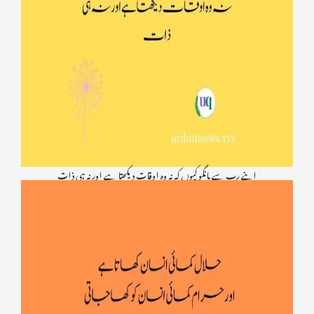
اپنے رب سے مانگو کیوں کہ نہ وہ اوقات دیکھتا ہے اور نہ ہی ذات