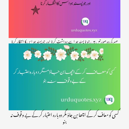
صبر کی دو صورتیں ہیں جو نا پسند ہو اسے برداشت کرنا اور جو پسند ہو اس کا انتظار کرنا
کسی کو معاف کر کے اچھا بن جاؤ مگر دوبارہ اعتبار کر کے بے وقوف نہ
بنو