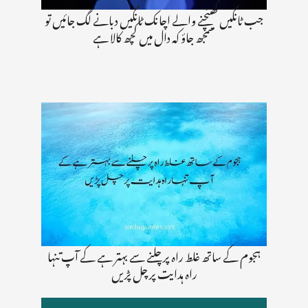
جب ٹانگیں کھینچنے والے اچانک ٹانگیں دبانے لگ جائیں تو
سمجھ جاؤ کہ دال میں کچھ کالا ہے
ہجوم کے ساتھ غلط راہ پر چلنے سے بہتر ہے کے آپ تنہا
راہ ہدایت پر چل پڑیں