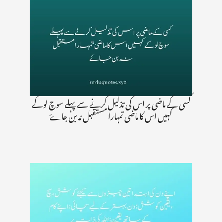
کسی کے ماضی پر اس کی تذلیل کرنے سے پہلے سوچ لوکے
کہیں اس کا ماضی تمہارا مستقبل نہ بن جاۓ