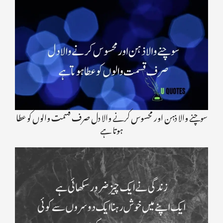
سوچنے والا ذہن اور محسوس کرنے والا دل صرف قسمت والوں کو عطا
ہوتا ہے