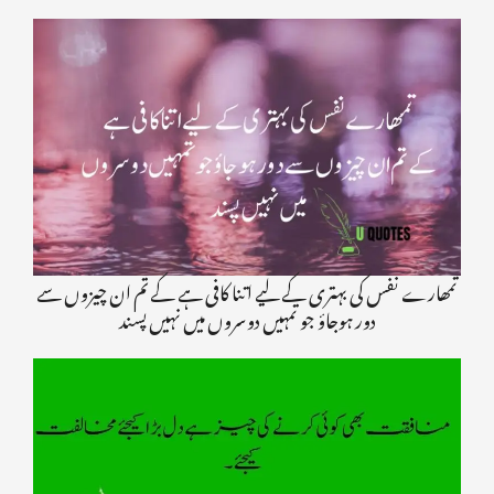
تمھارے نفس کی بہتری کے لیے اتنا کافی ہے کے تم ان چیزوں سے
دور ہوجاؤ جو تمہیں دوسروں میں نہیں پسند