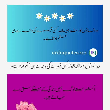
دو انسانوں کا رشتہ ہمیشہ کسی تیسرے کی وجہ سے ہی ختم ہوتا ہے۔