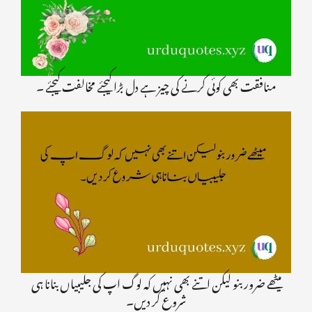
منافقت بھی کوئی کرنے کی چیز ہے دل بڑا کیجئے مخالفت کیجئے ۔
میٹھے ضرور بنو لیکن اتنے بھی نہیں کہ لوگ اپ کی جلیبیاں بنانا ہی
شروع کر دیں۔