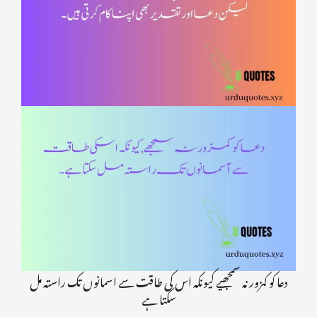
دعا کو کمزور نہ سمجھیے کیونکہ اس کی طاقت سے اسمانوں تک راستہ مل
سکتا ہے