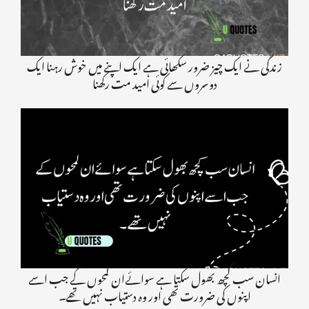
زندگی نے ایک چیز ضرور سکھائی ہے ایک اپنے میں خوش رہنا ایک
دوسروں سے کوئی امید مت رکھنا
انسان سب کچھ بھول سکتا ہے سوائےان لمحوں کے جب اسے
اپنوں کی ضرورت تھی اور وہ دستیاب نہیں تھے۔