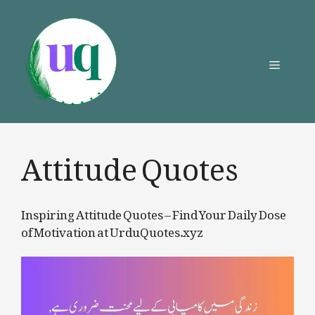
Skip
to
content
Menu
Attitude Quotes
Inspiring Attitude Quotes – Find Your Daily Dose
of Motivation at UrduQuotes.xyz