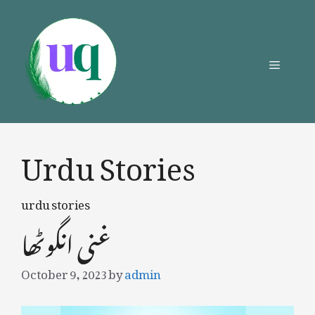
Skip
to
content
Menu
Urdu Stories
urdu stories
غنی انگوٹھا
October 9, 2023
by
admin