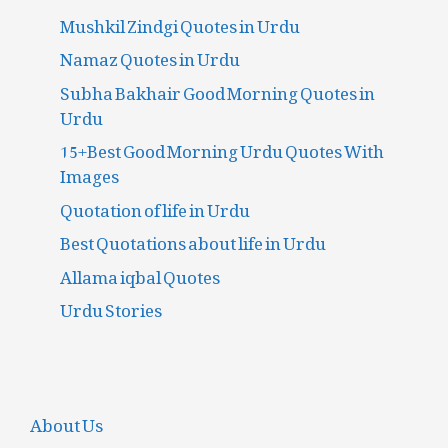
Mushkil Zindgi Quotes in Urdu
Namaz Quotes in Urdu
Subha Bakhair Good Morning Quotes in
Urdu
15+Best Good Morning Urdu Quotes With
Images
Quotation of life in Urdu
Best Quotations about life in Urdu
Allama iqbal Quotes
Urdu Stories
About Us