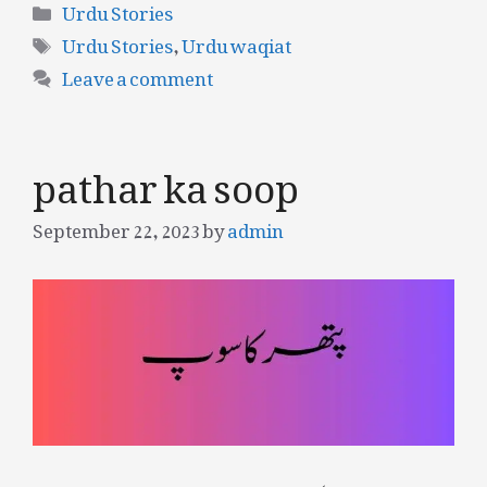
Categories
Urdu Stories
Tags
Urdu Stories
,
Urdu waqiat
Leave a comment
pathar ka soop
September 22, 2023
by
admin