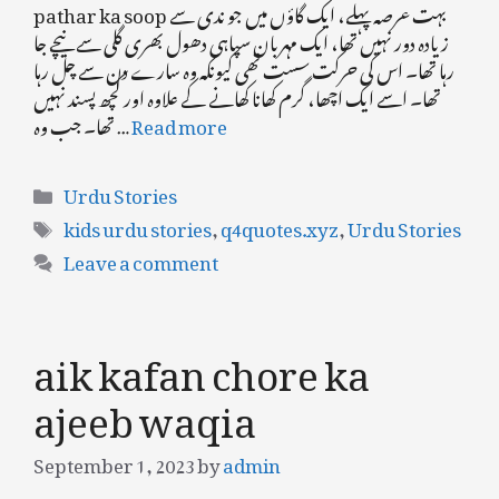
pathar ka soop بہت عرصہ پہلے، ایک گاؤں میں جو ندی سے
زیادہ دور نہیں تھا، ایک مہربان سپاہی دھول بھری گلی سے نیچے جا
رہا تھا۔ اس کی حرکت سست تھی کیونکہ وہ سارے دن سے چل رہا
تھا۔ اسے ایک اچھا، گرم کھانا کھانے کے علاوہ اور کچھ پسند نہیں
تھا۔ جب وہ …
Read more
Categories
Urdu Stories
Tags
kids urdu stories
,
q4quotes.xyz
,
Urdu Stories
Leave a comment
aik kafan chore ka
ajeeb waqia
September 1, 2023
by
admin