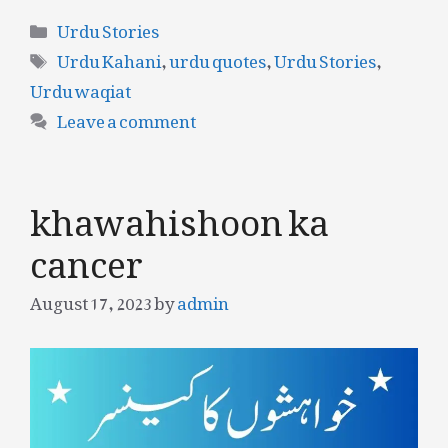
Categories
Urdu Stories
Tags
Urdu Kahani
,
urdu quotes
,
Urdu Stories
,
Urdu waqiat
Leave a comment
khawahishoon ka
cancer
August 17, 2023
by
admin