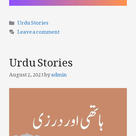
Categories
Urdu Stories
Leave a comment
Urdu Stories
August 2, 2023
by
admin