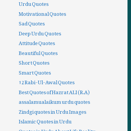
Urdu Quotes
Motivational Quotes
Sad Quotes
Deep Urdu Quotes
Attitude Quotes
Beautiful Quotes
Short Quotes
Smart Quotes
12 Rabi-Ul-Awal Quotes
Best Quotes of Hazrat ALI (R.A)
assalamualaikum urdu quotes
Zindgi quotes in Urdu Images
Islamic Quotes in Urdu
Quotes in Urdu About Life Reality