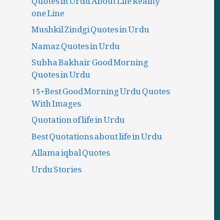
one Line
Mushkil Zindgi Quotes in Urdu
Namaz Quotes in Urdu
Subha Bakhair Good Morning
Quotes in Urdu
15+Best Good Morning Urdu Quotes
With Images
Quotation of life in Urdu
Best Quotations about life in Urdu
Allama iqbal Quotes
Urdu Stories