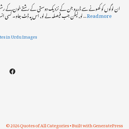
ان لوگوں کو کھونے سے ڈررو جن کے نزدیک دوستی کے رشتےخون کے رشتوں س
لو,لیکن جب فیصلہ لے لو, اس پہ ڈٹ جاو۔ کسی انسان کو دکھ دینا اتنا آسان ہے جتنا سمندر میں پتھر پھینکنا مگر یہ کوئی نہی جانتا …
Read more
tes in Urdu Images
Facebook
© 2026 Quotes of All Categories
• Built with
GeneratePress