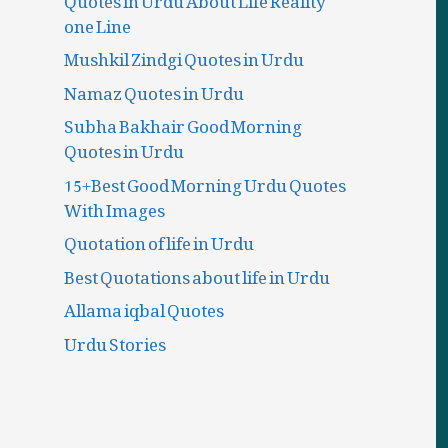
one Line
Mushkil Zindgi Quotes in Urdu
Namaz Quotes in Urdu
Subha Bakhair Good Morning
Quotes in Urdu
15+Best Good Morning Urdu Quotes
With Images
Quotation of life in Urdu
Best Quotations about life in Urdu
Allama iqbal Quotes
Urdu Stories