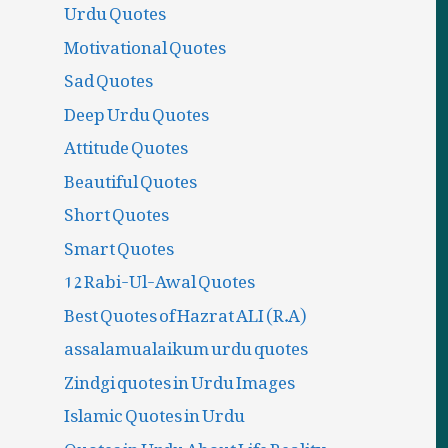
Urdu Quotes
Motivational Quotes
Sad Quotes
Deep Urdu Quotes
Attitude Quotes
Beautiful Quotes
Short Quotes
Smart Quotes
12 Rabi-Ul-Awal Quotes
Best Quotes of Hazrat ALI (R.A)
assalamualaikum urdu quotes
Zindgi quotes in Urdu Images
Islamic Quotes in Urdu
Quotes in Urdu About Life Reality