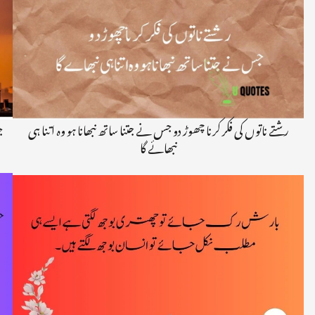
ں
رشتے ناتوں کی فکر کرنا چھوڑ دو جس نے جتنا ساتھ نبھانا ہو وہ اتنا ہی
نبھائے گا