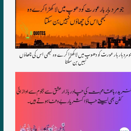
جو مرد بار بار عورت کو دھوپ میں لا کھڑا کرے وہ کبھی اس کی چھاؤ
نہیں بن سکتا