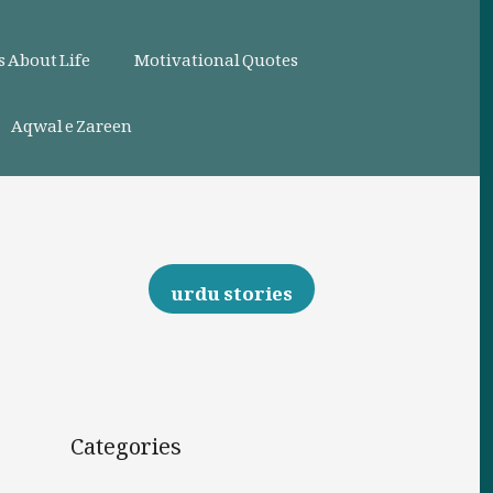
 About Life
Motivational Quotes
Aqwal e Zareen
urdu stories
Categories