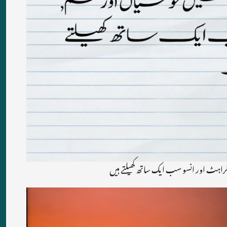
دوستی وہ رشتہ ہے جس میں خوشیاں اور 