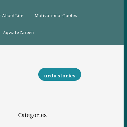
 About Life
Motivational Quotes
Aqwal e Zareen
urdu stories
Categories