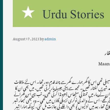
August 17, 2023
by
admin
ظار
Maan 
ہ آگے کیا صورت باقی رہ جاتی ا تم کیا سوچتی ہو؟ اس نے پوچھا اگر تم والدین کی پسند کو قبول کرتی ہو تو میں ہمیشہ کے لئے تمہارے رہتے سے ہٹ جاتا ہوں، پھر کبھی میں تمہاری راہ میں نہیں آؤں گا۔ میں مر تو جاؤں گی لیکن تمہارے سوا کسی اور کی دلہن بننا قبول نہیں ہے۔ میں نے روتے ہوئے قطعیت سے کہا۔ پھر تو ایک ہی راستہ ہے کہ ہم کسی بڑے شہر جا کر کورٹ میرج کر لیں اور تم گھر کو خیر باد کہہ دو اگر ایسا کر سکتی ہوتو میں زندگی کے آخری سانسوں تک تمہارا ساتھ نباہنے کو تیار ہوں۔ ٹھیک ہے، میں تمہارا ساتھ دوں گی تم جب کہو کے میں گھر چھوڑ کر تمہارے ساتھ نکل چلوں گی لیکن جلد ایسا کرنا ہوگا کیونکہ منگنی کی رسم سے پہلے ہی میں تمہاری ہو جانا چاہتی ہوں اور کسی اور کے نام کی انگھوٹھی اپنی انگلی میں نہیں پہننا چاہتی۔ اچھی طرح سوچ لو کیونکہ مجھے تم جب بھی کہو گی تم کو لے چلوں گا۔ میرا گھر چھوڑنے کا مسئلہ اتنا گھمبیر نہیں ہے جتنا کہ تمہارا ہے۔ سوچ لیا ہے کسی کے ساتھ سسک سسک کر جینے سے بہتر ہے تمہارے ساتھ خوشیوں بھری زندگی گزاروں۔ یہ میرا حق ہے کیونکہ میری سانسیں میرا بدن میری زندگی میری اپنی ہے۔ تو کیوں میں اپنی روح کو کسی اور کے شکنجے میں دوں۔ صرف دوسروں کی خوشنودی کی خاطر … وہ قائل نہ بھی تھا تو میں نے اس کو قائل کر لیا اور پھر ہم نے کورٹ میرج کا پروگرام بنا لیا۔ دن اور وقت طے ہو گیا۔ اس نے کہا کہ رات کو دو بجے میں تمہارا انتظار کروں گا- تمہارے گھر کے پیچھے گلی میں آجاؤں گا۔ جب رات کے دس بج گئے میں بہت پریشان ہو گئی۔ سوچ رہی تھی کہ گھر والے سب سو جائیں تو میں کپڑے تبدیل کروں اور بیگ میں تھوڑا سا سامان ضرورت کا اور چند جوڑے کپڑے رکھ لوں، بارہ بجے تک سب ہی سو گئے۔ تب میں نے نہا کر کپڑے بدلے۔ بال خشک کئے پھر بیگ تیار کیا، بہت آہستہ آہستہ سارے کام کئے کہ کھٹکا نہ ہو اور نہ کسی کی آنکھ کھلے۔ مقررہ وقت سے پانچ منٹ پہلے بیگ اٹھا کر میں گھر سے نکل آئی۔ دروازے کی کنڈی بھی نہیں لگائی کہ کھٹکا نہ ہو جائے۔ گھر کا پچھلا دروازہ جو عقبی کی طرف کھلتا تھا اس کو کھلا ہی چھوڑ دیا۔ چند قدم آگے آئی تو منیر ایک خالی مکان کی دیوار سے لگا کھڑا تھا۔ اس کو دیکھ کر جان میں جان آگئی اور وہ بھی مجھے دیکھتے ہی تیزی سے میری طرف آیا۔ میرا بیگ ہاتھ میں لے لیا اور تھوڑا سا چلنے کے بعد ہم گلی کے نکڑ پر پہنچے، جہاں اس نے گاڑی کھڑی کر رکھی تھی، شکر ہے کسی نے نہیں دیکھا اور ہم بحفاظت محلے سے نکل کر بڑی سڑک پر آگئے، اب ہمارا رخ لاہور کی طرف تھا۔ رات بھر سفر کے بعد صبح 10 بجے کے قریب ہم اب لاہور پہنچ گئے ۔ کافی تھکن ہورہی تھی لہذا منیر نے گاڑی ایک ہوٹل پر کھڑی کر دی اور ہم نے ہوٹل میں کمرہ کرائے پر لے لیا تا کہ کچھ آرام کرلیں۔ منیر نے اپنا شناختی کارڈ جمع کرا دیا تھا۔ ہمیں ہوٹل میں کرائے کا کمرہ مل گیا۔ ہم تھکے ہوئے اور کچھ خوفزدہ بھی تھے یہاں پرسکون ماحول ملا۔ بستر پر لیٹتے ہی نیند آگئی، دو بجے تک بے خبر سوتے ہے۔ دوپہر کو نہا دھو کر کھانا منگوایا۔ کھانا کھا کر منیر لیٹ گئے تو میں نے سوال کیا کہ گھر سے تو آگئے ہیں۔ اب بتاؤ آگے کیا کرنا ہے کہا تھوڑی دیر سوچنے دو کہ کیا کرنا ہے۔ پہلے نکاح کا انتظام کیا جائے تا کہ ہمارا ساتھ جائز رہے۔ وہی تو سوچ رہا ہوں یہاں لاہور ہائی کورٹ میں میرا ایک دوست وکالت کرتا ہے۔ اس کے پاس جاتا ہوں اس سے بات کر کے پھر تم کو آکر کورٹ لے جاؤں گا اور نکاح ہوگا۔ گواہوں کا انتظام بھی شاید وہی کر دے گا لیکن اس سے پہلے ہمیں رہائش کا سوچنا ہے نکاح کے بعد کہاں جائیں گے۔ عمر بھر تو اس ہوٹل میں نہیں رہ سکتے ، زیادہ سے زیادہ ایک ہفتہ رہ سکیں ے۔ کوئی مکان کرایہ پر تلاش کرنا ہوگا، ابھی فورتھ ائیر کے پرچے دینے ہیں۔ یہ سارے مسئلے حل ہو جائیں گے لیکن والدین کو جب پتہ چلے گا کہ ہم نکل آئے ہیں، وہ ہم کو تلاش کریں گے اس کا کیا ہوگا ….. اس سوال پر منیر نے متفکر ہو کر کہا ہاں یہ زیادہ سنگین مسئلہ ہے، مجھ پر پولیس کیس بھی بن سکتا ہے اور وہ اغوا کا پرچہ درج کر سکتے ہیں۔ میں نے اپنے گھر والوں کو بھی نہیں بتایا ہے یقیناً ان کو پولیس گرفتار کرے گی ، مشکلات کا سامنا انہیں کرنا پڑے گا۔ یہ باتیں ہم ڈسکس کر رہے تھے اور پریشان ہو رہے تھے کہ گھر سے قدم نکالتے وقت تو ایسا کچھ سوچا نہیں تھا اور اب یہ باتیں سوچ رہے تھے۔ اس وقت آنکھوں پرعشق کی پٹی بندھی ہوئی تھی ، معاشرتی حقائق اور مشکلات ذہن میں ہی نہیں آئے تھے اور یہ حقیقی عفریت منہ پھاڑے سامنے کھڑے تھے۔ منیر نے کہا میں آصف وکیل کے پاس جاتا ہوں اور کورٹ میرج کی بات کرتا ہوں، دیکھوں وہ کیا ٹائم دیتا ہے، پھر تم کو لے چلوں گا تم ہوٹل کے کمرے کو اندر سے لاک کر لینا جب تک کہ میں نہ آؤں دروازہ بجے بھی تو مت کھولنا۔ میں مینجر کو بتا دوں گا اور دو چار گھنٹے تک آجاؤں گا گھبرانا نہیں۔ یہ کر وہ چلا گیا اور میں اس کا انتظار کرنے لگی۔ کمرے میں ٹی وی رکھا تھا، اس کو آن کیا اور دل بہلانے لگی۔ شام کو منیر لوٹ آیا۔ بتایا کہ آصف مل گیا ہے۔ کل کاغذات ٹائپ ہوں گے اور گواہوں کا انتظام ہو گا، پھر تم کو لے جاؤں گا کیونکہ کورٹ میں میرا بیان بھی قلمبند ہوگا۔ اگلے روز وہ صبح ہی چلا گیا اور پھر صبح سے شام ہو گئی منیر نہ لوٹا، میرا جی گھبرا رہا تھا۔ بار بار گھڑی دیکھتی تھی لیکن وقت جیسے تھم گیا تھا۔ ٹی وی آن کیا تو ایک ہولناک خبر سنی کہ ہائیکورٹ کی بلڈنگ کے قریب ہی خود کش دھماکا ہو گیا تھا۔ بہت سے پولیس والے اور راہگیر مر گئے اور بہت سے زخمی ہوئے تھے ، یہ خبر سنتے ہی کلیجہ تھام لیا کیونکہ منیر بھی تو ادھر گیا ہوا تھا۔ شام سے رات ہو گئی۔ وہ نہیں آیا۔ خدا جانتا ہے کہ وہ رات کیسے گزاری۔ پل بھر کو آنکھ نہ لگی۔ شب بھر منیر کی خیر و سلامتی کی دعا کرتی رہی۔