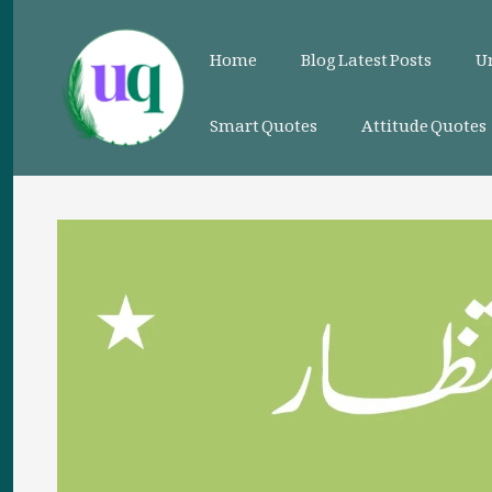
Skip
to
Home
Blog Latest Posts
Ur
content
Smart Quotes
Attitude Quotes