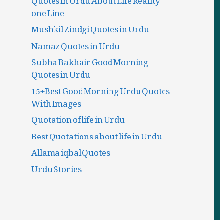
one Line
Mushkil Zindgi Quotes in Urdu
Namaz Quotes in Urdu
Subha Bakhair Good Morning
Quotes in Urdu
15+Best Good Morning Urdu Quotes
With Images
Quotation of life in Urdu
Best Quotations about life in Urdu
Allama iqbal Quotes
Urdu Stories