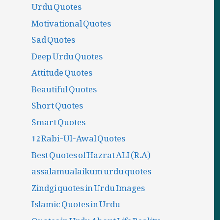
Urdu Quotes
Motivational Quotes
Sad Quotes
Deep Urdu Quotes
Attitude Quotes
Beautiful Quotes
Short Quotes
Smart Quotes
12 Rabi-Ul-Awal Quotes
Best Quotes of Hazrat ALI (R.A)
assalamualaikum urdu quotes
Zindgi quotes in Urdu Images
Islamic Quotes in Urdu
Quotes in Urdu About Life Reality