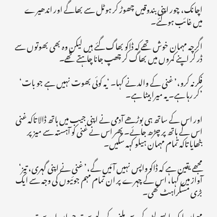
اچانک، چور اپنی بندوقیں چھوڑ کر ہوٹل سے بھاگے اور اندھیرے
میں غائب ہو گئے۔
اگرچہ مہمان خوش تھے کہ ڈاکو بھاگ گئے ہیں لیکن وہ بھی بھوتوں سے
ڈر کر اپنے کمروں میں بھاگ کر چھپ جانا چاہتے تھے۔
‘فکر نہ کرو،’ غنی کے والد نے کہا۔ ‘یہ کوئی بھوت نہیں ہے جو بات
کر رہا ہے۔ یہ میرا بیٹا ہے۔’
اور اس کے ساتھ ہی بوڑھے آدمی نے اپنی جیب میں ہاتھ ڈالا تاکہ غنی
اس کے ہاتھ پر چڑھ جائے۔ پھر اس نے غنی کو آہستہ سے میز پر
بٹھایا تاکہ تمام مہمان ہیلو کہہ سکیں۔
‘مجھے یقین ہے کہ ڈاکو واپس نہیں آئیں گے،’ غنی نے اپنی گہری، تیز
آواز میں کہا، اس کے چہرے پر ان تمام مہم جوئیوں کی وجہ سے ایک
بڑی مسکراہٹ تھی۔
مہمان ایک ایسے لڑکے سے ملنے کے لیے بہت حیران اور بہت