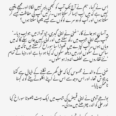
اس نے کہا، ‘ہم نے آج تک آپ کو کبھی باہر نہیں نکالا اور مجھے یقین
نہیں ہے کہ میں اب ایسا کر سکتا ہوں۔’ ‘میں آپ کی حفاظت کیسے کر
سکتا ہوں اور آپ کو دوسرے لوگوں سے کیسے چھپا سکتا ہوں؟
‘یہ آسان ہو جائے گا،’ غنی نے اپنی گہری، تیز آواز میں جواب دیا۔
‘آپ مجھے اپنی جیب میں رکھ سکتے ہیں اور کوئی نہیں جان سکے گا کہ میں
وہاں ہوں۔ آپ کپڑے میں تھوڑا سا سوراخ کر سکتے ہیں تاکہ میں
سانس لے سکوں اور میں دیکھ سکوں کہ کیا ہو رہا ہے اور دنیا کے تمام
نئےنظاروں سے لطف اندوز ہو سکوں۔’
غنی کے والد نے محسوس کیا کہ علی گھر سے نکلنے کے خیال سے کتنا
پرجوش تھا، اور اس وجہ سے اس نے اپنے اکلوتے بیٹے کو نہ کہنا
ناممکن پایا۔
بوڑھے آدمی نے اپنی قمیض کی جیب میں ایک بہت چھوٹا سوراخ کیا
اور علی کو اندر چڑھنے میں مدد کی۔