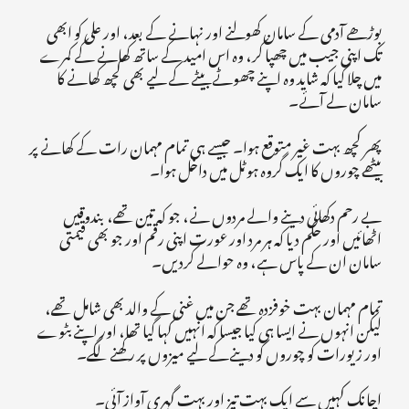
بوڑھے آدمی کے سامان کھولنے اور نہانے کے بعد، اور علی کو ابھی
تک اپنی جیب میں چھپا کر، وہ اس امید کے ساتھ کھانے کے کمرے
میں چلا گیا کہ شاید وہ اپنے چھوٹے بیٹے کے لیے بھی کچھ کھانے کا
سامان لے آئے۔
پھر کچھ بہت غیر متوقع ہوا۔ جیسے ہی تمام مہمان رات کے کھانے پر
بیٹھے چوروں کا ایک گروہ ہوٹل میں داخل ہوا۔
بے رحم دکھائی دینے والے مردوں نے، جو کہ تین تھے، بندوقیں
اٹھائیں اور حکم دیا کہ ہر مرد اور عورت اپنی رقم اور جو بھی قیمتی
سامان ان کے پاس ہے، وہ حوالے کردیں۔
تمام مہمان بہت خوفزدہ تھے جن میں غنی کے والد بھی شامل تھے،
لیکن انہوں نے ایسا ہی کیا جیسا کہ انہیں کہا گیا تھا، اور اپنے بٹوے
اور زیورات کو چوروں کو دینےکے لیے میزوں پر رکھنے لگے۔
اچانک کہیں سے ایک بہت تیز اور بہت گہری آواز آئی۔