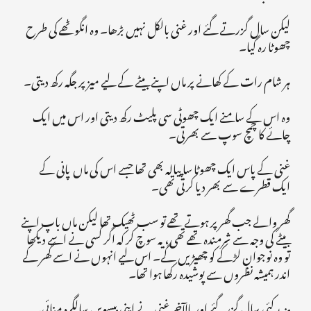
لیکن سال گزرتے گئے اور غنی بالکل نہیں بڑھا۔ وہ انگوٹھے کی طرح
چھوٹا رہ گیا۔
ہر شام رات کے کھانے پر ماں اپنے بیٹے کے لیے میز پر جگہ رکھ دیتی۔
وہ اس کے سامنے ایک چھوٹی سی پلیٹ رکھ دیتی اور اس میں ایک
چائے کا چمچ سوپ سے بھرتی۔
غنی کے پاس ایک چھوٹا سا پیالہ بھی تھا جسے اس کی ماں پانی کے
ایک قطرے سے بھر دیا کرتی تھی۔
گھر والے جب گھر پر ہوتے تھے تو سب ٹھیک تھا لیکن ماں باپ اپنے
بیٹے کی وجہ سے شرمندہ تھے تھی، یہ سوچ کر کہ اگر کسی نے اسے دیکھا
تو وہ نوجوان لڑکے کو چھیڑیں گے۔ اس لیے انہوں نے اسے گھر کے
اندر ہمیشہ نظروں سے پوشیدہ رکھا ہوا تھا۔
مزید کئی سال گزر گئے اور بالآخر غنی نے اپنی بیسویں سالگرہ منائی۔