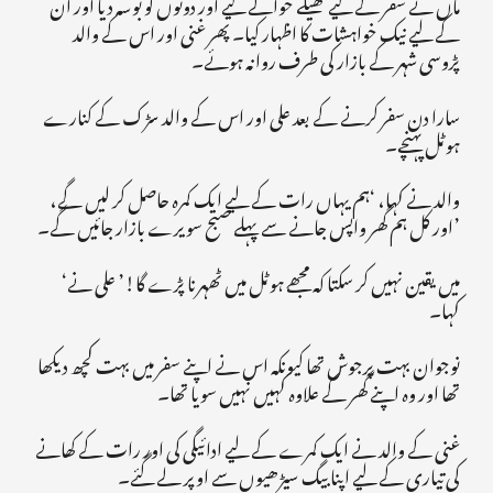
ماں نے سفر کے لیے تھیلے حوالے کیے اور دونوں کو بوسہ دیا اور ان
کے لیے نیک خواہشات کا اظہار کیا۔ پھر غنی اور اس کے والد
پڑوسی شہر کے بازار کی طرف روانہ ہوئے۔
سارا دن سفر کرنے کے بعد علی اور اس کے والد سڑک کے کنارے
ہوٹل پہنچے۔
والد نے کہا، ‘ہم یہاں رات کے لیے ایک کمرہ حاصل کر لیں گے،
اور کل ہم گھر واپس جانے سے پہلے صبح سویرے بازار جائیں گے۔’
‘میں یقین نہیں کر سکتا کہ مجھے ہوٹل میں ٹھہرنا پڑے گا!’ علی نے
کہا۔
نوجوان بہت پرجوش تھا کیونکہ اس نے اپنے سفر میں بہت کچھ دیکھا
تھا اور وہ اپنے گھر کے علاوہ کہیں نہیں سویا تھا۔
غنی کے والد نے ایک کمرے کے لیے ادائیگی کی اور رات کے کھانے
کی تیاری کے لیے اپنا بیگ سیڑھیوں سے اوپر لے گئے۔