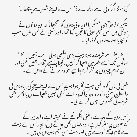
‘کیا ہوگا اگر کوئی اسے دیکھ لے؟’ اس نے اپنے شوہر سے پوچھا۔
لیکن بوڑھا آدمی مسکرایا اور اپنی بیوی کو سمجھایا کہ ان دونوں نے
ہوٹل میں کس مہم جوئی کا تجربہ کیا تھا، اور غنی نے کس طرح سب
کو بچایا اور چوروں کو ڈرایا۔
‘اپنے بیٹے سے شرمندہ ہونا بہت بڑی غلطی ہوئی ہے۔ ہمیں اتنے
سالوں تک اسے گھر میں چھپا کر نہیں رکھنا چاہیے تھا۔ ہمیں غنی اور
ان تمام چیزوں پر فخر کرنا چاہیے جو وہ کرنے کے قابل ہے۔’
غنی کی ماں کو واقعی بہت فخر ہوا جب اس نے اپنے بیٹے کی بہادری کی
داستان سنی، اور وعدہ کیا کہ وہ اسے کبھی نہیں چھپائے گی یا پھر کبھی
شرمندگی محسوس نہیں کرے گی۔
اس دن کے بعد سے، غنی انگوٹھے نے ہمیشہ اپنے والدین کے
کندھوں پر سفر کیا ہے، وہ جہاں بھی جاتے ہیں، اور اس نے بہت
سے کام دیکھے اور کیے ہیں اور بہت سی مہم جوئیاں کی ہیں۔