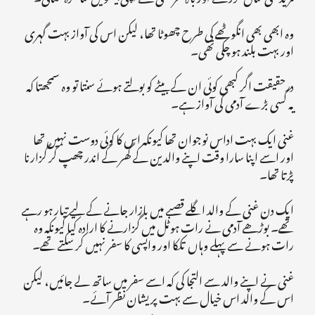
وہ ابھی بھی انگوٹھے کی طرح چھوٹا تھا، لیکن اس کی آواز بہت گہری
اور بہت بلند ہو چکی تھی۔
درحقیقت اگر کبھی کوئی ان کے بیٹے کو بولتے ہوئے سنتا تو وہ سمجھتا کہ
یہ کسی بڑے آدمی کی آواز ہے۔
غنی ایک بہت اداس نوجوان تھا کیونکہ اس کا کوئی دوست نہیں تھا
اور اسے اپنا سارا وقت اپنے والدین کے گھر کے اندر چھپ کر گزارنا
پڑتا تھا۔
ایک دن غنی کے والد اگلے قصبے میں بازار جانے کے لیے تیار ہو رہے
تھے۔ بوڑھے آدمی نے رات ہوٹل میں گزارنے کا ارادہ کیا کیونکہ وہ
رات ہونے سے پہلے وہاں تککا اور واپسی کا سفر نہیں کر سکتے تھے۔
غنی نے اپنے والد سے التجا کی کہ اسے سفر میں ساتھ لے جائیں، لیکن
اس کے والد اس خیال سے بہت پریشان نظر آئے۔