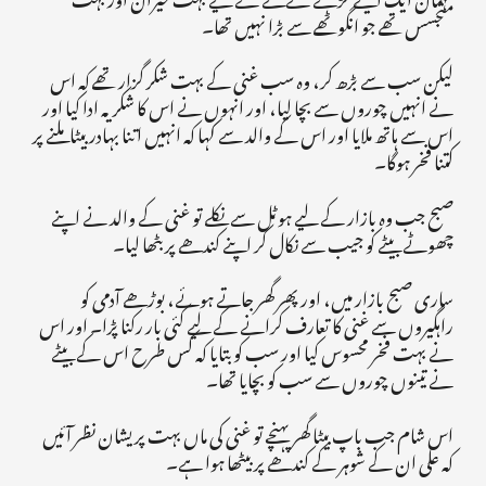
متجسس تھے جو انگوٹھے سے بڑا نہیں تھا۔
لیکن سب سے بڑھ کر، وہ سب غنی کے بہت شکر گزار تھے کہ اس
نے انہیں چوروں سے بچا لیا، اور انہوں نے اس کا شکریہ ادا کیا اور
اس سے ہاتھ ملایا اور اس کے والد سے کہا کہ انہیں اتنا بہادر بیٹا ملنے پر
کتنا فخر ہوگا۔
صبح جب وہ بازار کے لیے ہوٹل سے نکلے تو غنی کے والد نے اپنے
چھوٹے بیٹے کو جیب سے نکال کر اپنے کندھے پر بٹھا لیا۔
ساری صبح بازار میں، اور پھر گھر جاتے ہوئے، بوڑھے آدمی کو
راہگیروں سے غنی کا تعارف کرانے کے لیے کئی بار رکنا پڑا۔ اور اس
نے بہت فخر محسوس کیا اور سب کو بتایا کہ کس طرح اس کے بیٹے
نے تینوں چوروں سے سب کو بچایا تھا۔
اس شام جب باپ بیٹا گھر پہنچے تو غنی کی ماں بہت پریشان نظر آئیں
کہ علی ان کے شوہر کے کندھے پر بیٹھا ہوا ہے۔