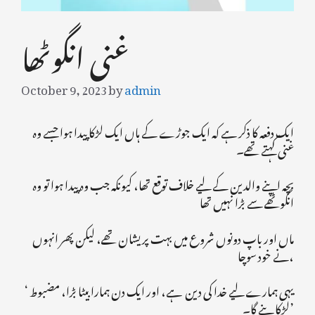
غنی انگوٹھا
October 9, 2023
by
admin
ایک دفعہ کا ذکر ہے کہ ایک جوڑے کے ہاں ایک لڑکا پیدا ہوا جسے وہ
غنی کہتے تھے۔
بچہ اپنے والدین کے لیے خلاف توقع تھا، کیونکہ جب وہ پیدا ہوا تو وہ
انگوٹھے سے بڑا نہیں تھا
ماں اور باپ دونوں شروع میں بہت پریشان تھے، لیکن پھر انہوں
نے خود سوچا،
‘ یہی ہمارے لیے خدا کی دین ہے، اور ایک دن ہمارا بیٹا بڑا، مضبوط
لڑکا بنے گا۔’