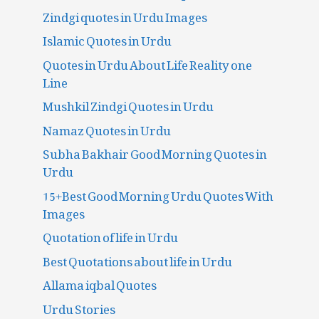
Zindgi quotes in Urdu Images
Islamic Quotes in Urdu
Quotes in Urdu About Life Reality one
Line
Mushkil Zindgi Quotes in Urdu
Namaz Quotes in Urdu
Subha Bakhair Good Morning Quotes in
Urdu
15+Best Good Morning Urdu Quotes With
Images
Quotation of life in Urdu
Best Quotations about life in Urdu
Allama iqbal Quotes
Urdu Stories