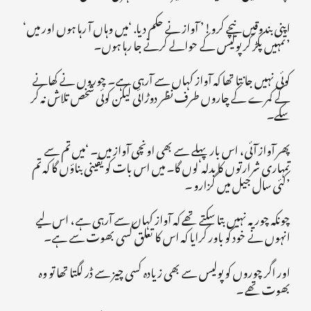
‘اپنی بندوقیں نیچے کرو!’ آواز نے حکم دیا. ‘میں وہاں آ رہا ہوں اور میں
تمہیں پکڑ کر پولیس کے حوالے کرنے جا رہا ہوں۔’
کوئی نہیں جانتا تھا کہ آواز کہاں سے آرہی ہے۔ چوروں نے کھانے
کے کمرے کے چاروں طرف نظر دوڑائی لیکن کوئی شخص تلاش نہ کر
سکے۔
پھر آواز آئی، اس بار پہلے سے بھی اونچی آواز میں۔ ‘میں تم سے
تمہاری شرارتوں کا بدلہ لوں گا۔ میں اس بات کو یقینی بناؤں گا کہ تم
کئی سال جیل میں گزارو ۔’
چونکہ چور یہ نہیں بتا سکتے تھے کہ آواز کہاں سے آرہی ہے، اس لیے
انہوں نے خود کو باور کرایا کہ اس کا تعلق کسی بھوت سے ہے۔
اور اگر چوروں کو پولیس سے بھی زیادہ کسی چیز سے ڈر لگتا تھا تو وہ
بھوت تھے ۔