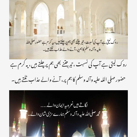
روک لیتی ہے آپ کی نسبت ، تیر جتنے بھی ہم پر چلتے ہیں، یہ کرم ہے
حضور صلی اللہ علیہ وآلہ وسلم کا ہم پر، آنے والے عذاب ٹلتے ہیں۔