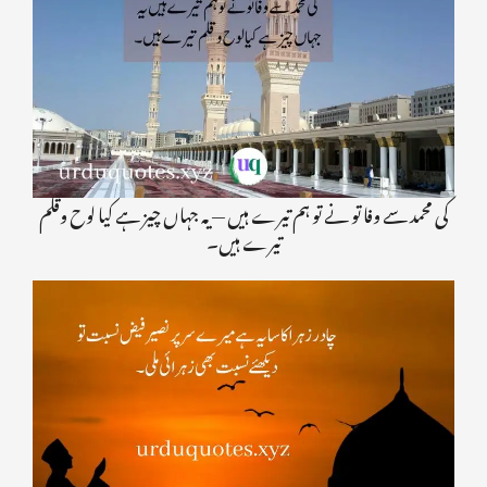
کی محمد سے وفا تو نے تو ہم تیرے ہیں — یہ جہاں چیز ہے کیا لوح وقلم
تیرے ہیں۔