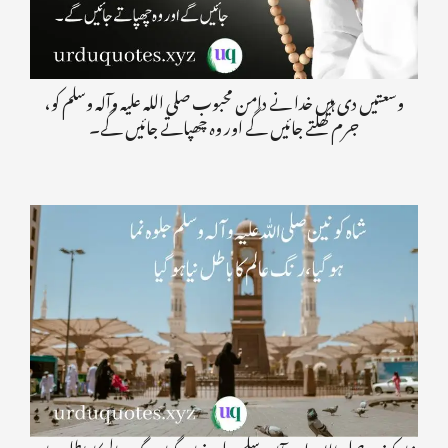
وسعتیں دی ہیں خدا نے دامن محبوب صلی اللہ علیہ وآلہ وسلم کو،
جرم کھلتے جائیں گے اور وہ چھپاتے جائیں گے۔