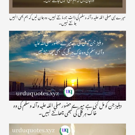
میرے نبی صلی اللہ علیہ وآلہ وسلم کی ذات جو مانتے نہیں، وہ جان لیں کہ ہم بھی انہیں
جانتے نہیں۔
دہلیز جن کو مل گئی ہے میرے حضور صلی اللہ علیہ وآلہ وسلم کی وہ
خاک ہر گلی کی کبھی چھانتے نہیں۔