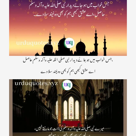
جس خواب میں ہو جائے دیدار نبی صلی اللہ علیہ وآلہ وسلم حاصل،
اے عشق کبھی ہم کو بھی وہ نیند سلا دے