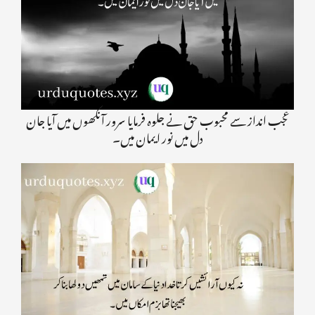
عجب انداز سے محبوب حق نے جلوہ فرمایا سرور آنکھوں میں آیا جان
دل میں نور ايمان میں۔