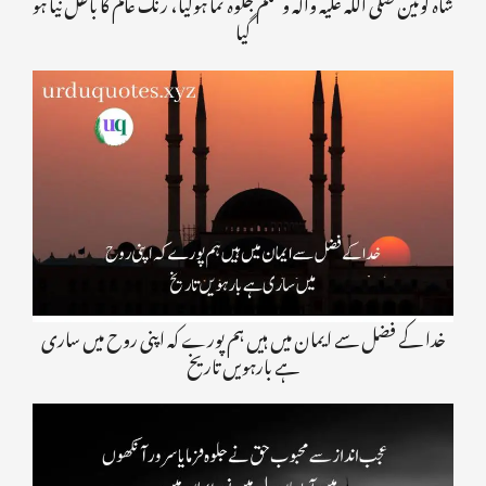
شاہ کونین صلی اللہ علیہ وآلہ وسلم جلوہ نما ہوگیا، رنگ عالم کا باطل نیا ہو
گیا
خدا کے فضل سے ایمان میں ہیں ہم پورے کہ اپنی روح میں ساری
ہے بارہویں تاریخ