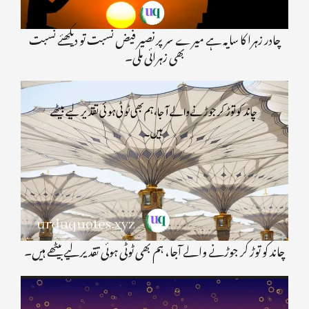
چادر زہرا کا سایہ ہے میرے سر پر نصیر فیض نسبت تو دیکھئے نسبت
بھی زہرائی ملی۔
چاند کو توڑ کر جوڑنے والے آجا، ہم بھی ٹوٹی ہوئی تقدیر لیے بیٹھے ہیں۔