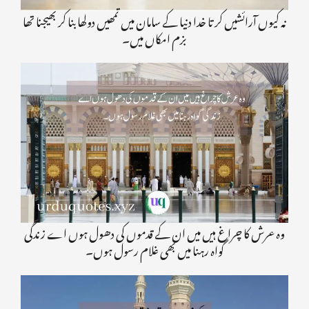
نہ کیوں آرائشیں کر تا خدا دنیا کے سامان میں تمھیں دولھا بنا کر بھیجنا تھا
بزم امکاں میں۔
وہ عرش کا چراغ ہیں میں ان کے قدموں کی دھول ہوں اے زندگی
گواہ رہنا میں بھی غلام رسول ہوں۔