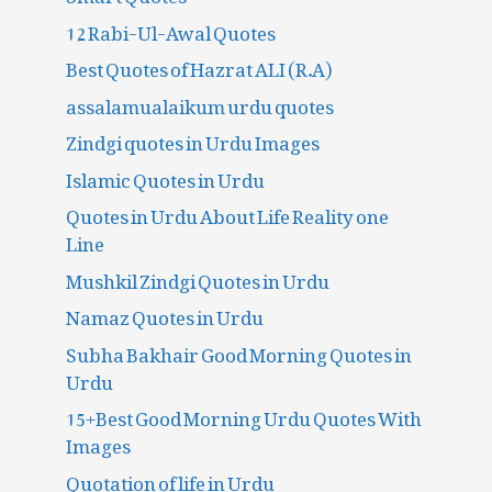
12 Rabi-Ul-Awal Quotes
Best Quotes of Hazrat ALI (R.A)
assalamualaikum urdu quotes
Zindgi quotes in Urdu Images
Islamic Quotes in Urdu
Quotes in Urdu About Life Reality one
Line
Mushkil Zindgi Quotes in Urdu
Namaz Quotes in Urdu
Subha Bakhair Good Morning Quotes in
Urdu
15+Best Good Morning Urdu Quotes With
Images
Quotation of life in Urdu